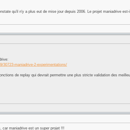
onstate qu'il n'y a plus eut de mise jour depuis 2006. Le projet maniadrive est-
drive:
09/30723-maniadrive-2-experimentations/
onctions de replay qui devrait permettre une plus stricte validation des meille
, car maniadrive est un super projet !!!