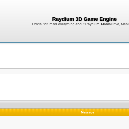
Raydium 3D Game Engine
Official forum for everything about Raydium, ManiaDrive, MeMak
Message