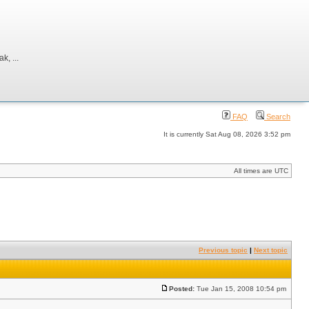
, ...
FAQ
Search
It is currently Sat Aug 08, 2026 3:52 pm
All times are UTC
Previous topic
|
Next topic
Posted:
Tue Jan 15, 2008 10:54 pm