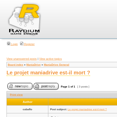
Login
Register
View unanswered posts
|
View active topics
Board index
»
ManiaDrive
»
ManiaDrive General
Le projet maniadrive est-il mort ?
Page
1
of
1
[ 3 posts ]
Print view
Author
cabaflo
Post subject:
Le projet maniadrive est-il mort ?