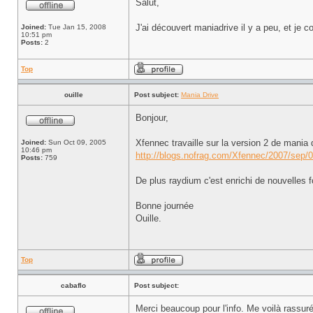
Salut,
J'ai découvert maniadrive il y a peu, et je c
Joined:
Tue Jan 15, 2008
10:51 pm
Posts:
2
Top
ouille
Post subject:
Mania Drive
Bonjour,
Xfennec travaille sur la version 2 de mania 
Joined:
Sun Oct 09, 2005
10:46 pm
http://blogs.nofrag.com/Xfennec/2007/sep/
Posts:
759
De plus raydium c'est enrichi de nouvelles f
Bonne journée
Ouille.
Top
cabaflo
Post subject:
Merci beaucoup pour l'info. Me voilà rassuré