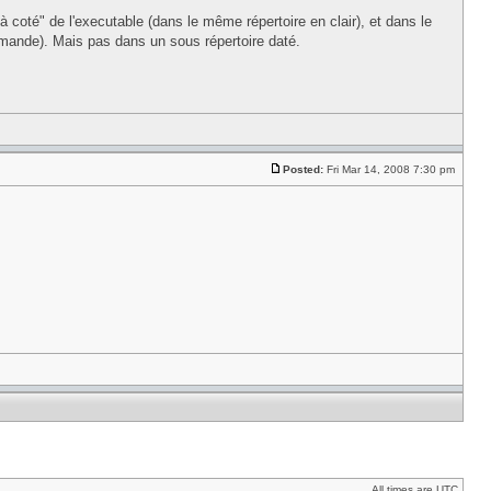
 coté" de l'executable (dans le même répertoire en clair), et dans le
 demande). Mais pas dans un sous répertoire daté.
Posted:
Fri Mar 14, 2008 7:30 pm
All times are UTC