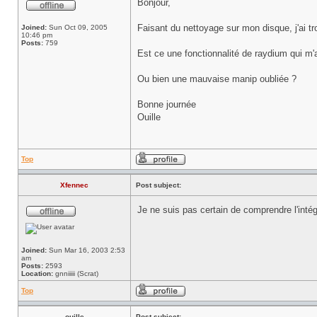
Bonjour,
Faisant du nettoyage sur mon disque, j'ai t
Joined:
Sun Oct 09, 2005
10:46 pm
Posts:
759
Est ce une fonctionnalité de raydium qui m'a
Ou bien une mauvaise manip oubliée ?
Bonne journée
Ouille
Top
Xfennec
Post subject:
Je ne suis pas certain de comprendre l'intég
Joined:
Sun Mar 16, 2003 2:53
am
Posts:
2593
Location:
gnniiiii (Scrat)
Top
ouille
Post subject: