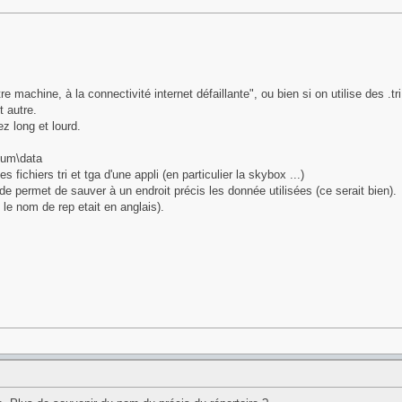
 machine, à la connectivité internet défaillante", ou bien si on utilise des .tri
t autre.
z long et lourd.
dium\data
es fichiers tri et tga d'une appli (en particulier la skybox ...)
e permet de sauver à un endroit précis les donnée utilisées (ce serait bien).
e nom de rep etait en anglais).