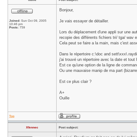
Bonjour,
Je vais essayer de détailler.
Joined:
Sun Oct 09, 2005
10:46 pm
Posts:
759
Lors du déplacement d'une appli sur une autre
recopie des différents fichiers tri/ tga/ wav e
Cela peut se faire a la main, mais c'est asse
Dans le répertoire c:\doc and sett\xxx\.ray
j'ai trouvé un répertoire avec la date et tout l
Est ce qu'une option de la ligne de command
Ou une mauvaise manip de ma part (bizarre l
Est ce plus clair ?
A+
Ouille
Top
Xfennec
Post subject: