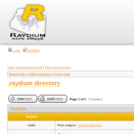
Login
Register
View unanswered posts
|
View active topics
Board index
»
Miscenaleous
»
Quick help
.raydium directory
Page
1
of
1
[ 5 posts ]
Print view
Author
ouille
Post subject:
.raydium directory