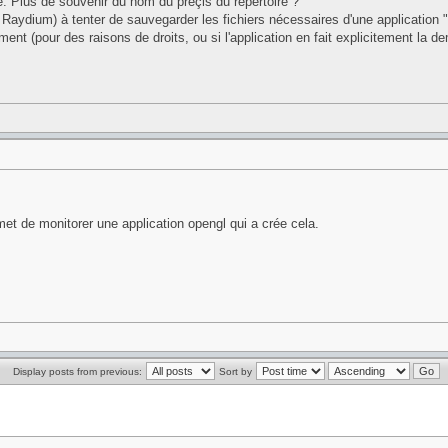
e. Plus de souvenir du nom du préçis du répertoire ?
aydium) à tenter de sauvegarder les fichiers nécessaires d'une application "à
ment (pour des raisons de droits, ou si l'application en fait explicitement la
t de monitorer une application opengl qui a crée cela.
Display posts from previous:
Sort by