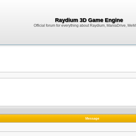
Raydium 3D Game Engine
Official forum for everything about Raydium, ManiaDrive, MeMak
Message