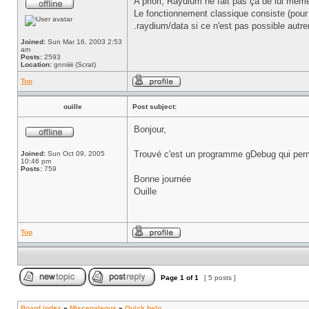
A priori, Raydium ne fait pas ça de lui mêm
Le fonctionnement classique consiste (pour R
.raydium/data si ce n'est pas possible autre
Joined:
Sun Mar 16, 2003 2:53
am
Posts:
2593
Location:
gnniiiii (Scrat)
Top
ouille
Post subject:
Bonjour,
Trouvé c'est un programme gDebug qui perme
Joined:
Sun Oct 09, 2005
10:46 pm
Posts:
759
Bonne journée
Ouille
Top
Page
1
of
1
[ 5 posts ]
Board index
»
Miscenaleous
»
Quick help