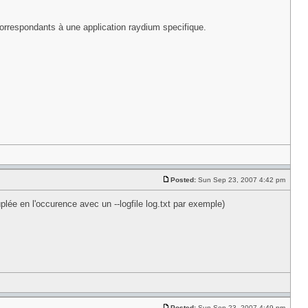
correspondants à une application raydium specifique.
Posted:
Sun Sep 23, 2007 4:42 pm
ouplée en l'occurence avec un --logfile log.txt par exemple)
Posted:
Sun Sep 23, 2007 4:49 pm