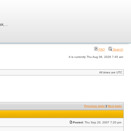
, ...
FAQ
Search
It is currently Thu Aug 06, 2026 7:45 am
All times are UTC
Previous topic
|
Next topic
Posted:
Thu Sep 20, 2007 7:20 pm