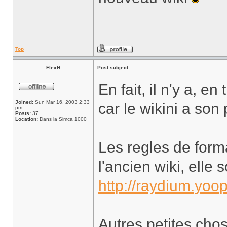
Top
FlexH
Post subject:
En fait, il n'y a, e
Joined:
Sun Mar 16, 2003 2:33
car le wikini a son
pm
Posts:
37
Location:
Dans la Simca 1000
Les regles de form
l'ancien wiki, elle 
http://raydium.yo
Autres petites chos