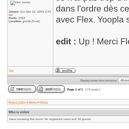
dans l'ordre dès ce
Joined:
Sun Mar 16, 2003 2:53
am
avec Flex. Yoopla 
Posts:
2593
Location:
gnniiiii (Scrat)
edit :
Up ! Merci Fl
Top
Display posts from previous:
Page
1
of
1
[ 15 posts ]
Board index
»
News
»
News
Who is online
Users browsing this forum: No registered users and 34 guests