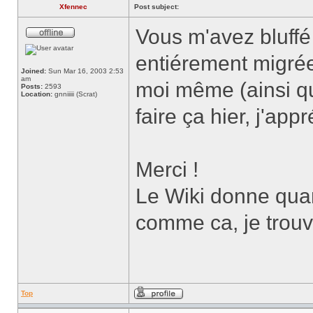
Xfennec
Post subject:
Vous m'avez bluffé 
entiérement migrée
Joined:
Sun Mar 16, 2003 2:53
am
moi même (ainsi q
Posts:
2593
Location:
gnniiiii (Scrat)
faire ça hier, j'appr
Merci !
Le Wiki donne qu
comme ca, je trou
Top