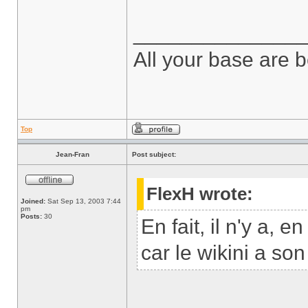
______________
All your base are b
Top
Jean-Fran
Post subject:
FlexH wrote:
Joined:
Sat Sep 13, 2003 7:44
pm
Posts:
30
En fait, il n'y a, e
car le wikini a so