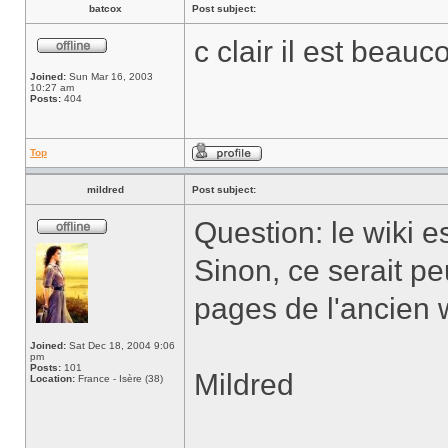
batcox
Post subject:
c clair il est beau
Joined:
Sun Mar 16, 2003
10:27 am
Posts:
404
Top
mildred
Post subject:
Question: le wiki es
Sinon, ce serait pe
pages de l'ancien wi
Joined:
Sat Dec 18, 2004 9:06
pm
Posts:
101
Mildred
Location:
France - Isère (38)