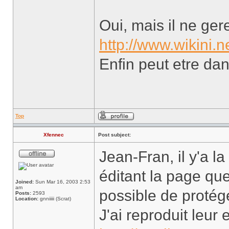
Oui, mais il ne ger
http://www.wikini.
Enfin peut etre dan
Top
Xfennec
Post subject:
Jean-Fran, il y'a 
éditant la page que
Joined:
Sun Mar 16, 2003 2:53
am
possible de protég
Posts:
2593
Location:
gnniiiii (Scrat)
J'ai reproduit leur 