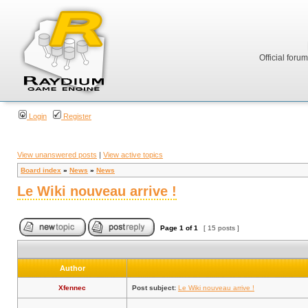
Official foru
Login
Register
View unanswered posts
|
View active topics
Board index
»
News
»
News
Le Wiki nouveau arrive !
Page
1
of
1
[ 15 posts ]
Author
Xfennec
Post subject:
Le Wiki nouveau arrive !