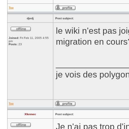
Top
djedj
Post subject:
le wiki n'est pas jo
Joined:
Fri Feb 11, 2005 4:55
migration en cours
pm
Posts:
23
______________
je vois des polygon
Top
Xfennec
Post subject:
Je n'ai pas trop d'i