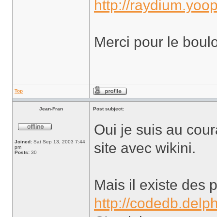
http://raydium.yoo
Merci pour le boul
Top
Jean-Fran
Post subject:
Oui je suis au cou
Joined:
Sat Sep 13, 2003 7:44
site avec wikini.
pm
Posts:
30
Mais il existe des 
http://codedb.delph