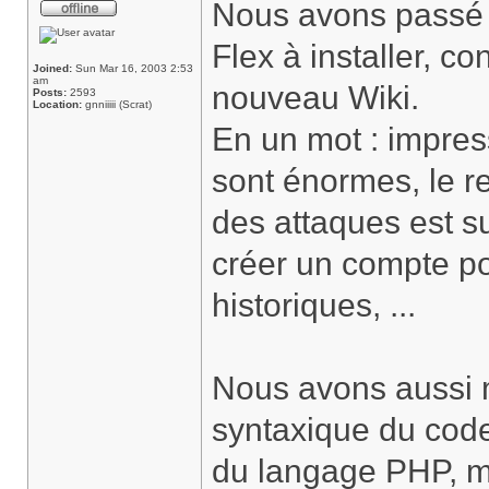
Nous avons passé u
Flex à installer, co
Joined:
Sun Mar 16, 2003 2:53
am
nouveau Wiki.
Posts:
2593
Location:
gnniiiii (Scrat)
En un mot : impres
sont énormes, le re
des attaques est su
créer un compte po
historiques, ...
Nous avons aussi m
syntaxique du code
du langage PHP, mei