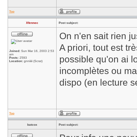
Top
Xfennec
Post subject:
On n'en sait rien 
A priori, tout est tr
Joined:
Sun Mar 16, 2003 2:53
am
possible qu'on ai l
Posts:
2593
Location:
gnniiiii (Scrat)
incomplètes ou mal
dispo (en lecture s
Top
batcox
Post subject: